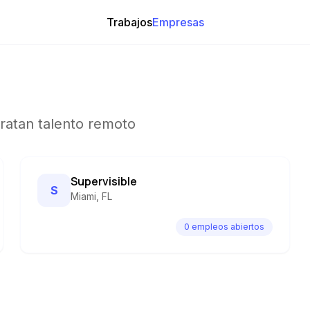
Trabajos
Empresas
atan talento remoto
Supervisible
S
Miami, FL
0
empleo
s
abierto
s