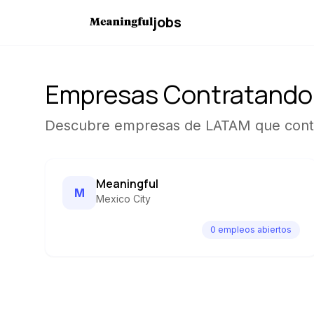
jobs
Empresas Contratando
Descubre empresas de LATAM que contr
Meaningful
M
Mexico City
0
empleo
s
abierto
s